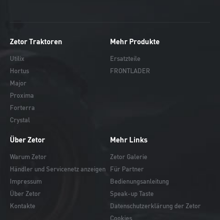
Zetor Traktoren
Mehr Produkte
Utilix
Ersatzteile
Hortus
FRONTLADER
Major
Proxima
Forterra
Crystal
Über Zetor
Mehr Links
Warum Zetor
Zetor Galerie
Händler und Servicenetz anzeigen
Für Partner
Impressum
Bedienungsanleitung
Über Zetor
Speak-up Taste
Kontakte
Datenschutzerklärung der Zetor
Cookies