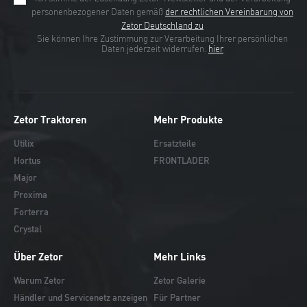
personenbezogener Daten gemäß
der rechtlichen Vereinbarung von
Zetor Deutschland zu
Sie können Ihre Zustimmung zur Verarbeitung Ihrer persönlichen
Daten jederzeit widerrufen.
hier
Zetor Traktoren
Mehr Produkte
Utilix
Ersatzteile
Hortus
FRONTLADER
Major
Proxima
Forterra
Crystal
Über Zetor
Mehr Links
Warum Zetor
Zetor Galerie
Händler und Servicenetz anzeigen
Für Partner